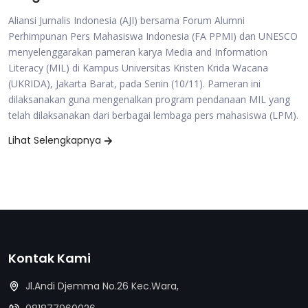
Aliansi Jurnalis Indonesia (AJI) bersama Forum Alumni
Perhimpunan Pers Mahasiswa Indonesia (FA PPMI) dan UNESCO
menyelenggarakan pameran karya Media and Information
Literacy (MIL) di Kampus Universitas Kristen Krida Wacana
(UKRIDA), Jakarta Barat, pada Senin (10/11). Pameran ini
dilaksanakan guna mengenalkan program pendanaan MIL yang
telah dilaksanakan dari berbagai lembaga pers mahasiswa (LPM).
Lihat Selengkapnya
Kontak Kami
Jl.Andi Djemma No.26 Kec.Wara,